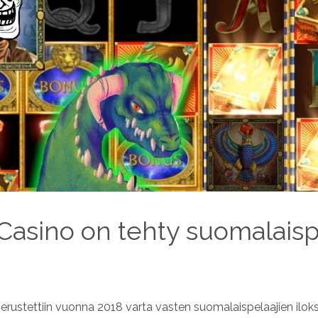
Casino on tehty suomalaisp
erustettiin vuonna 2018 varta vasten suomalaispelaajien iloks