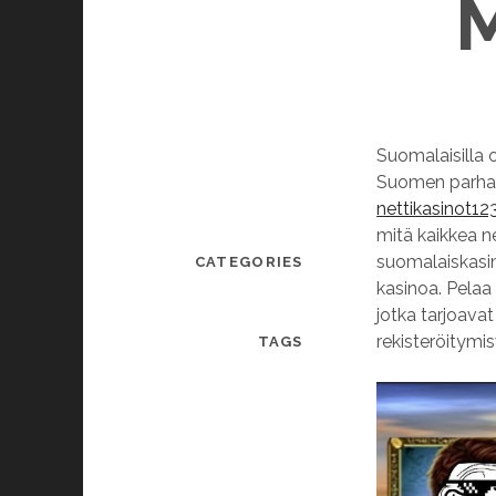
Suomalaisilla 
Suomen parhaat
nettikasinot1
mitä kaikkea n
suomalaiskasin
CATEGORIES
kasinoa. Pelaa
jotka tarjoav
rekisteröitymis
TAGS