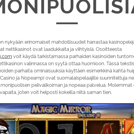
MONIPUOLISI
on nykyään erinomaiset mahdollisuudet harrastaa kasinopelejä,
 nettikasinot ovat laadukkaita ja viihtyisiä. Osoitteesta
23.com
voit käydä tarkistamassa parhaiden kasinoiden tuntomer
ettikasinon valinnassa on syytä ottaa huomioon. Tässä tekstis
oiden parhaita ominaisuuksia käyttäen esimerkkinä kahta hu
 Casino ja Nopeampi ovat suomalaispelaajille suunniteltuja net
at monipuolisen pelivalikoiman ja nopeaa palvelua. Molemma
vapaita, joten voit helposti kokeilla niitä saman tien.